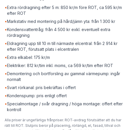
•
Extra rördragning efter 5 m: 850 kr/m före ROT, ca 595 kr/m
efter ROT
•
Markstativ med montering på hård/jämn yta: från 1 300 kr
•
Kondensvattentråg: från 4 500 kr exkl. eventuell extra
rördragning
•
Eldragning upp till 10 m till närmaste elcentral: från 2 914 kr
efter ROT, förutsatt plats i elcentralen
•
Extra elkabel: 175 kr/m
•
Elektriker: 812 kr/tim inkl. moms, ca 569 kr/tim efter ROT
•
Demontering och bortforsling av gammal värmepump: ingår
normalt
•
Svart rörkanal: pris bekräftas i offert
•
Kondenspump: pris enligt offert
•
Specialmontage / svår dragning / höga montage: offert efter
kontroll
Alla priser är ungefärliga frånpriser. ROT-avdrag förutsätter att du har
rätt till ROT. Slutpris beror på placering, rörlängd, el, fasad, tillval och