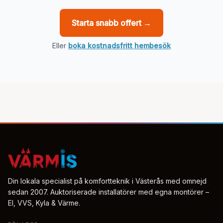
Starta snabb offert →
Eller
boka kostnadsfritt hembesök
Din lokala specialist på komfortteknik i Västerås med omnejd
sedan 2007. Auktoriserade installatörer med egna montörer –
El, VVS, Kyla & Värme.