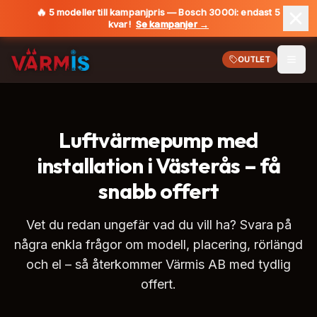
🔥
5 modeller till kampanjpris — Bosch 3000i: endast 5
kvar!
Se kampanjer →
Se kampanjer →
OUTLET
Öppn
Luftvärmepump med
installation i Västerås – få
snabb offert
Vet du redan ungefär vad du vill ha? Svara på
några enkla frågor om modell, placering, rörlängd
och el – så återkommer Värmis AB med tydlig
offert.