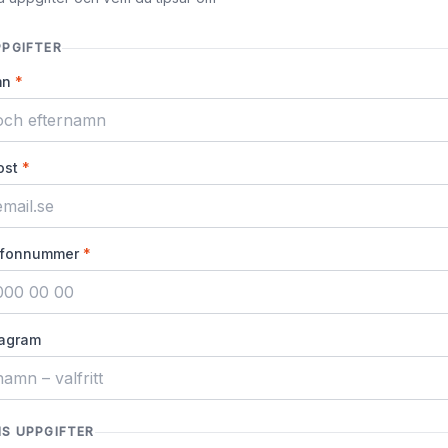
PPGIFTER
mn
*
ost
*
lefonnummer
*
tagram
NS UPPGIFTER