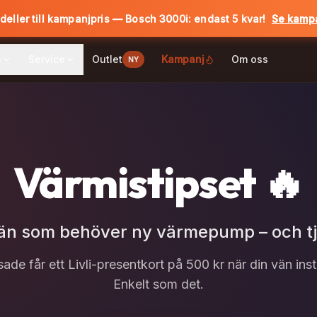
deller till kampanjpris — Bosch 3000i: endast 5 kvar!
Se kamp
Se kamp
a
Service
Outlet
Kampanj
Om oss
NY
Värmistipset 🔥
vän som behöver ny värmepump – och tj
de får ett Livli-presentkort på 500 kr när din vän insta
Enkelt som det.