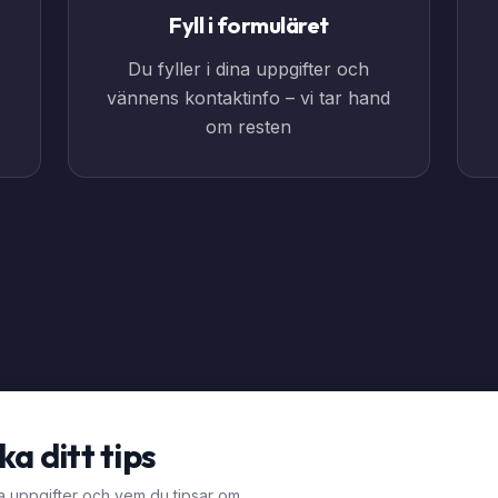
Fyll i formuläret
Du fyller i dina uppgifter och
vännens kontaktinfo – vi tar hand
om resten
ka ditt tips
ina uppgifter och vem du tipsar om