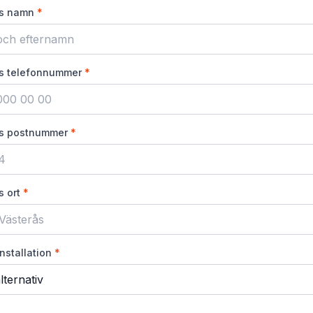
s namn
*
s telefonnummer
*
s postnummer
*
 ort
*
installation
*