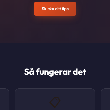
Skicka ditt tips
Så fungerar det
📋