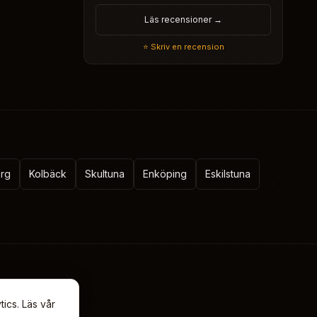
Läs recensioner →
⭐ Skriv en recension
erg
Kolbäck
Skultuna
Enköping
Eskilstuna
tics.
Läs vår