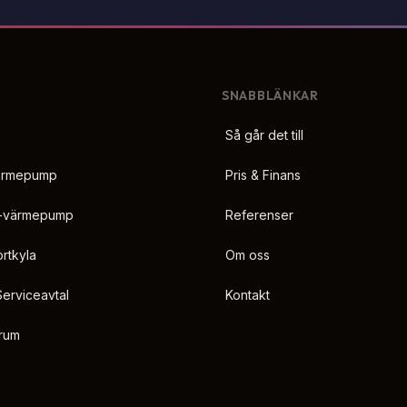
SNABBLÄNKAR
Så går det till
värmepump
Pris & Finans
n-värmepump
Referenser
rtkyla
Om oss
Serviceavtal
Kontakt
rum