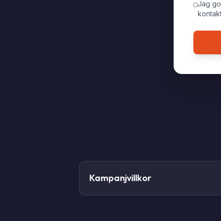
Jag go
kontakt
Kampanjvillkor