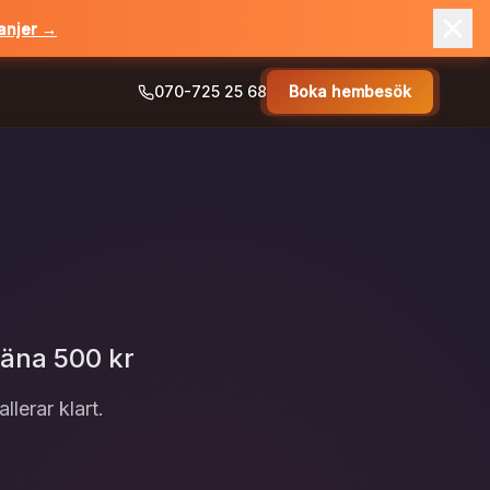
anjer →
anjer →
070-725 25 68
Boka hembesök
äna 500 kr
llerar klart.