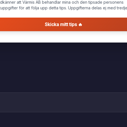
dkänner att Värmis AB behandlar mina och den tipsade personens
uppgifter för att följa upp detta tips. Uppgifterna delas ej med tredje
Skicka mitt tips 🔥