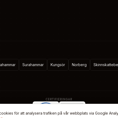
stahammar
Surahammar
Kungsör
Norberg
Skinnskatteb
CERTIFIERINGAR
ookies för att analysera trafiken på vår webbplats via Google Analy