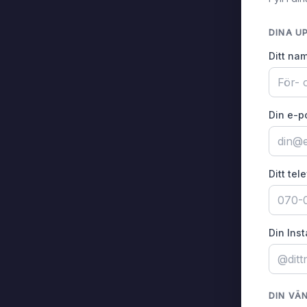
DINA U
Ditt na
Din e-p
Ditt te
Din Ins
DIN VÄ